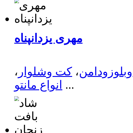
وبلوزودامن
،
کت وشلوار
،
...
انواع مانتو