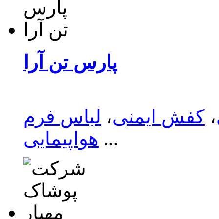
پارس تن آرا
،
کفش ایمنی
،
لباس فرم
...
هواپیمایی