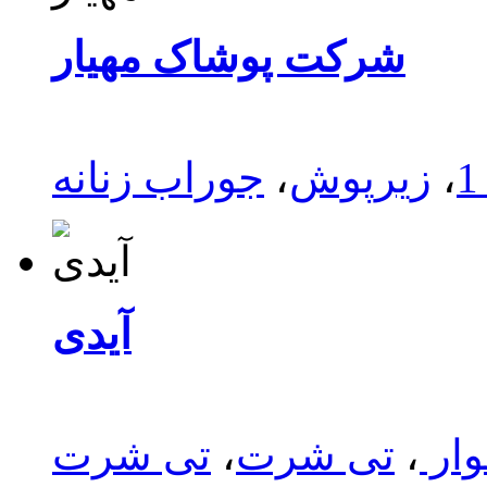
شرکت پوشاک مهیار
،
زیرپوش
،
جوراب زنانه
آیدی
وار
،
تی شرت
،
تی شرت