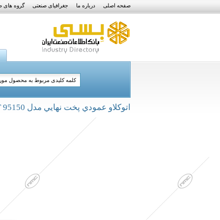
صفحه اصلی
درباره ما
جغرافیای صنعتی
گروه های ص
اتوكلاو عمودي پخت نهايي مدل KPT 95150