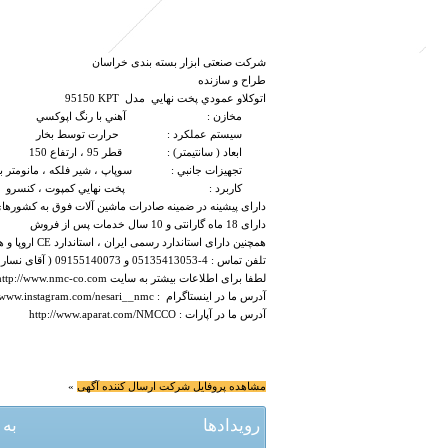
شرکت صنعتی ابزار بسته بندی خراسان
طراح و سازنده
اتوكلاو عمودي پخت نهايي مدل
KPT
95150
مخازن : آهني با رنگ اپوكسي
سيستم عملكرد : حرارت توسط بخار
ابعاد ( سانتيمتر) : قطر 95 ، ارتفاع 150
تجهيزات جانبي : سوپاپ ، شير فلكه ، مانومتر بخ
كاربرد : پخت نهايي كمپوت ، كنسرو
دارای پیشینه در ضمینه صادرات ماشین آلات فوق به کشورهای
دارای 18 ماه گارانتی و 10 سال خدمات پس از فروش
همچنین دارای استاندارد رسمی ایران ، استاندارد
CE
اروپا و 
تلفن تماس : 4-05135413053 و 09155140073 ( آقای نساری )
لطفا برای اطلاعات بیشتر به سایت
http://www.nmc-co.com
آدرس ما در اینستاگرام :
//www.instagram.com/nesari__nmc
آدرس ما در آپارات :
http://www.aparat.com/NMCCO
مشاهده پروفایل شرکت ارسال کننده آگهی
»
رویدادها
به 