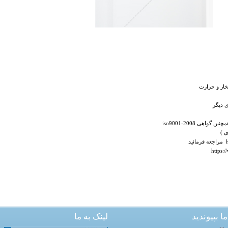
ار و حرارت
 دیگر
همچنین گواهی
iso9001-2008
مراجعه فرمائید
https:
ما بپیوندید
لینک به ما