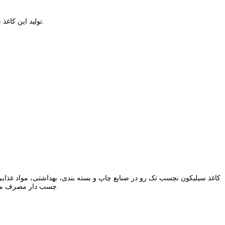
بزرگ ترین تولیدکنندگان کاغذ سیلیکون کشور های چین، هند، تایوان و … می باشد.
تولید این کاغذ 
کاغذ سیلیکون نچسب تک رو در صنایع چاپ و بسته بندی، بهداشتی، مواد غذایی،
عرض این رول 104 سانتیمتر می باشد و طول آن نیز 10000 متر می باشد.
چسب دار مصرف م