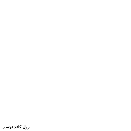
رول کاغذ نچسب سیلیکونی 70 گرم سفید ( در تولید انواع مح