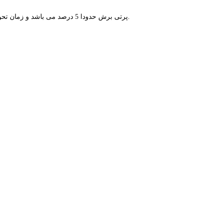
پرتی برش حدودا 5 درصد می باشد و زمان تحویل برش رول کاغذ سیلیکون 70 گرم یک رو نیز بین یک تا دو هفته متغیر است.