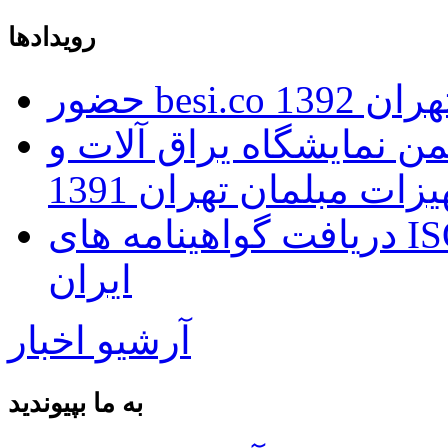
رویدادها
ران 1392
 نمایشگاه یراق آلات و
زات مبلمان تهران 1391
دریافت گواهینامه های ISO توسط بانک اطلاعات صنعت
ایران
آرشیو اخبار
به ما بپیوندید