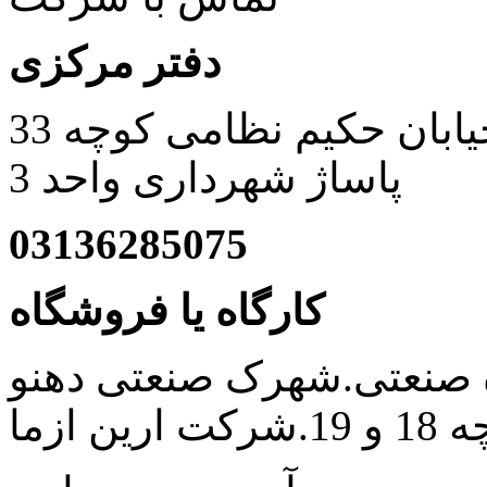
دفتر مرکزی
اصفهان خیابان حکیم نظامی کوچه 33
پاساژ شهرداری واحد 3
03136285075
کارگاه یا فروشگاه
ه صنعتی.شهرک صنعتی دهنو