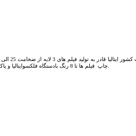
چاپ فیلم ها تا 8 رنگ بادستگاه فلکسوایتالیا و پاکت سازی انواع پاکت های مربوط به صنایع سلولزی و تبلیغاتی.