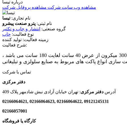
درباره تیسا
مشاهده وب سایت شرکت
مشاهده پروفایل شرکت
نام تجاری:
تیسا
نام ثبتی:
پترو صنعت پیشرو
گروه صنعتی:
انتشار و چاپ و تکثیر
نوع فعالیت:
چاپ
زمینه فعالیت:
تولید کننده
شرح فعالیت:
شرکت با دارا بودن دستگاه تولید فیلم پلی اتیلن 3 لایه ساخت کشور ایتالیا قادر به تولید فیلم های 3 لایه از ضخامت 25 الی 300 میکرون از عرض 40 سانت لغایت 180 سانت می باشد ،
تماس با شرکت
دفتر مرکزی
آدرس
دفتر مرکزی
:
تهران خیابان آزادی نبش شادمهر پلاک 409
02166064621, 02166064623, 02166064622, 09121245131
02166057001
کارگاه یا فروشگاه