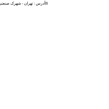
تهران - شهرک صنعتی اشتهارد بلوار دکتر حسابی غربی گلرخ سوم گلشید چهارم پلاک 1581B
آدرس :