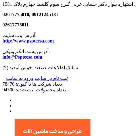
02617775010, 09121245131
02617775011
آدرس وب سایت:
http://www.pspteesa.com
آدرس پست الکترونیکی:
info@Pspteesa.com
به بانک اطلاعات صنعت خوش آمدید
(؟)
ثبت نام در سایت
ورود به سایت
تعداد شرکت ها تا کنون: 78470
تعداد محصولات ثبت شده: 94500