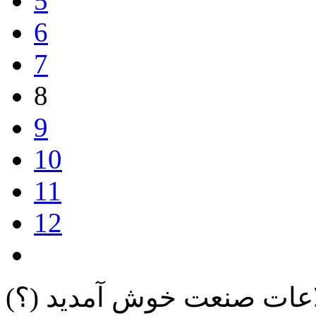
5
6
7
8
9
10
11
12
لاعات صنعت خوش آمدید
(؟)