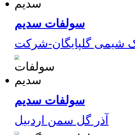
سولفات سدیم
ک شیمی گلپایگان-شرکت
سولفات سدیم
آذر گل سمن اردبیل