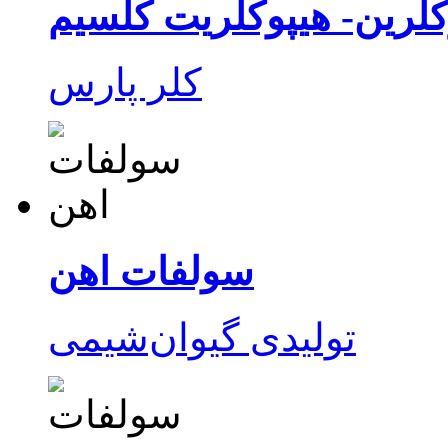
کلرین- هیپوکلریت کلسیم