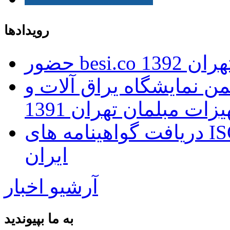
رویدادها
ران 1392
 نمایشگاه یراق آلات و
زات مبلمان تهران 1391
دریافت گواهینامه های ISO توسط بانک اطلاعات صنعت
ایران
آرشیو اخبار
به ما بپیوندید