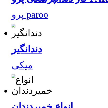
پرو paroo
دندانگیر