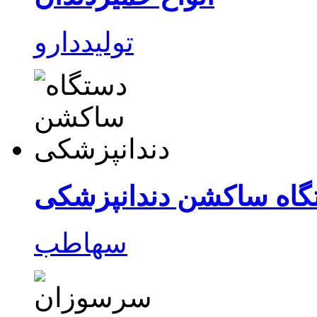
تولیددارو
گاه ساکشن دندانپزشکی