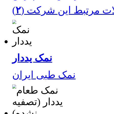
ت مرتبط این شرکت (
۲
نمک‌ یددار