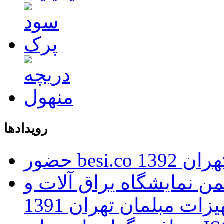
رویدادها
ران 1392
 نمایشگاه یراق آلات و
زات مبلمان تهران 1391