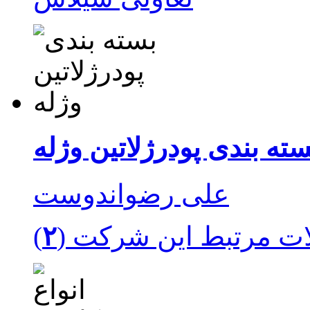
سته بندی پودرژلاتین وژله
ت مرتبط این شرکت (
۲