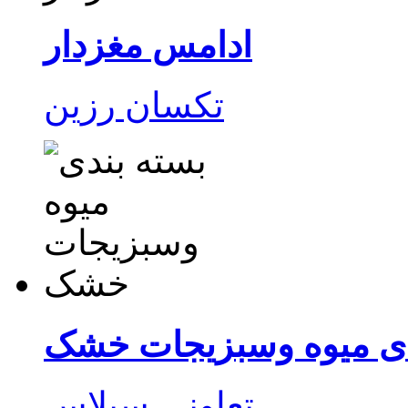
ادامس‌ مغزدار
دی میوه وسبزیجات خشک