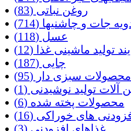
روغن نباتی (83)
ویه جات و چاشنیها (714)
عسل (118)
تولید ماشینی غذا (12)
چایی (187)
محصولات سبزی دار (95)
 آلات تولید نوشیدنی (1)
محصولات پخته شده (6)
زودنی های خوراکی (16)
غذاهای افزودنی (3)