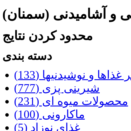
ی و آشامیدنی (سمنان‌)
محدود کردن نتایج
دسته بندی
 غذاها و نوشیدنیها (133)
شیرینی پزی (777)
محصولات میوه ای (231)
ماکارونی (100)
غذای نوزاد (5)