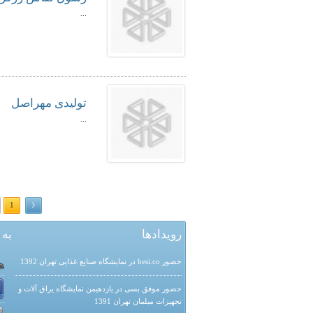
...
تولیدی مهراصل
...
1
رویدادها
به 
حضور besi.co در نمایشگاه صنایع غذایی تهران 1392
حضور موفق بسی در یازدهیمن نمایشگاه یراق آلات و
تجهیزات مبلمان تهران 1391