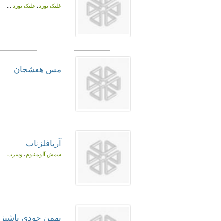
غلتک نورد
،
علتک نورد
...
مس‌ هفشجان‌
...
آریافلزناب‌
شمش آلومینیوم
،
وسرب
...
بهمن جودی باشیز