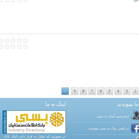
9
8
7
6
5
4
3
2
ما بپیوندید
لینک به ما
دسترسی آسان به بسی
در فیس بوک به بسی بپیوندید...
در صورتی که تمایل به قرار دادن لینک بانک