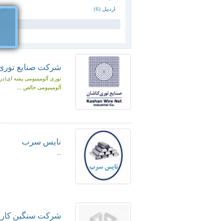
اردبیل‌ (6)
آذرب
کردستان‌ (6)
بوشه
قم‌ (17)
یزد (2
هرمزگان‌ (5)
مازن
کهکیلویه‌ وبویراحمد (1)
لرست
شرکت صنایع توری
چهارمحال‌ بختیاری‌ (8)
سیست
توری آلومینیومی پشه ای(در
همدان‌ (11)
گلست
آلومینیومی خالص
...
نایس سرب
...
شرکت سنگین کار